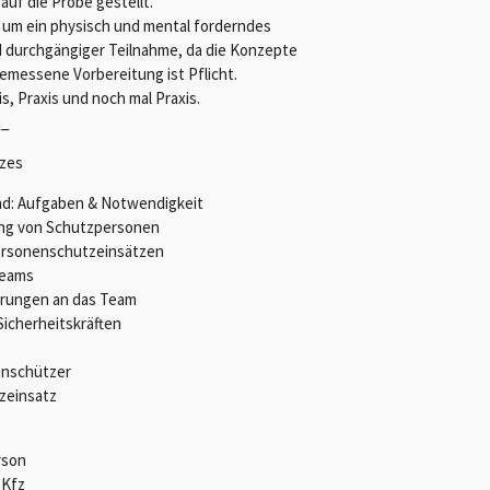
auf die Probe gestellt.
h um ein physisch und mental forderndes
 durchgängiger Teilnahme, da die Konzepte
emessene Vorbereitung ist Pflicht.
, Praxis und noch mal Praxis.
__
zes
nd: Aufgaben & Notwendigkeit
ung von Schutzpersonen
Personenschutzeinsätzen
Teams
erungen an das Team
icherheitskräften
enschützer
zeinsatz
rson
 Kfz