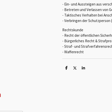
- Ein- und Aussteigen aus vers
- Betreten und Verlassen von 
- Taktisches Verhalten bei Ansc
- Verbringen der Schutzperson 
Rechtskunde
- Recht der öffentlichen Sicher
- Bürgerliches Recht & Strafp
- Straf- und Strafverfahrensrec
- Waffenrecht
T
T
T
e
e
e
i
i
i
l
l
l
e
e
e
n
n
n
n