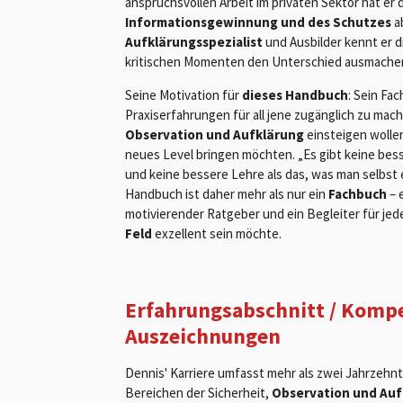
anspruchsvollen Arbeit im privaten Sektor hat er
Informationsgewinnung und des Schutzes
a
Aufklärungsspezialist
und Ausbilder kennt er 
kritischen Momenten den Unterschied ausmache
Seine Motivation für
dieses Handbuch
: Sein Fa
Praxiserfahrungen für all jene zugänglich zu mac
Observation und Aufklärung
einsteigen wollen
neues Level bringen möchten. „Es gibt keine bes
und keine bessere Lehre als das, was man selbst e
Handbuch ist daher mehr als nur ein
Fachbuch
– e
motivierender Ratgeber und ein Begleiter für jed
Feld
exzellent sein möchte.
Erfahrungsabschnitt / Komp
Auszeichnungen
Dennis' Karriere umfasst mehr als zwei Jahrzehnt
Bereichen der Sicherheit,
Observation und Auf