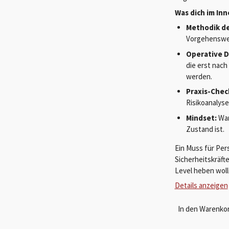
Was dich im In
Methodik de
Vorgehensweis
Operative Di
die erst nach
werden.
Praxis-Chec
Risikoanalys
Mindset:
War
Zustand ist.
Ein Muss für Per
Sicherheitskräft
Level heben woll
Details anzeigen
In den Warenko