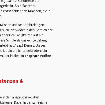
 die gesamte Bandbreite der
bgedeckt. Als erfahrener
die entscheidenden Nuancen, die in
n.
chwissen und seine jahrelangen
hen, die entweder in den Bereich der
 oder ihre Fähigkeiten auf ein
sere Schule als das echte Leben,
rlebt hat,“ sagt Dennis. Dieses
s ist ein ehrlicher Leitfaden, ein
en, der in diesem
anspruchsvollen
etenzen &
e in den anspruchsvollsten
klärung
. Dabei hat er zahlreiche