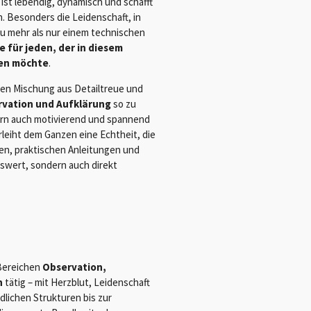
 ist lebendig, dynamisch und schafft
. Besonders die Leidenschaft, in
u mehr als nur einem technischen
e für jeden, der in diesem
den möchte
.
igen Mischung aus Detailtreue und
vation und Aufklärung
so zu
dern auch motivierend und spannend
rleiht dem Ganzen eine Echtheit, die
ten, praktischen Anleitungen und
nswert, sondern auch direkt
n Bereichen
Observation,
n
tätig – mit Herzblut, Leidenschaft
dlichen Strukturen bis zur