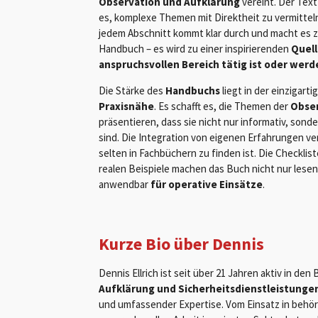
Observation und Aufklärung
vereint. Der Text
es, komplexe Themen mit Direktheit zu vermitteln
jedem Abschnitt kommt klar durch und macht es z
Handbuch – es wird zu einer inspirierenden
Quell
anspruchsvollen Bereich tätig ist oder wer
Die Stärke des
Handbuchs
liegt in der einzigart
Praxisnähe
. Es schafft es, die Themen der
Obser
präsentieren, dass sie nicht nur informativ, son
sind. Die Integration von eigenen Erfahrungen ve
selten in Fachbüchern zu finden ist. Die Checklis
realen Beispiele machen das Buch nicht nur lese
anwendbar
für operative Einsätze
.
Kurze Bio über Dennis
Dennis Ellrich ist seit über 21 Jahren aktiv in de
Aufklärung und Sicherheitsdienstleistunge
und umfassender Expertise. Vom Einsatz in behör