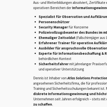
Aus- und Weiterbildungen absolviert, Zertifikat
operativen Bereichen der
Informationsgewinn
Spezialist für Observation und Aufkläru
Personenschützer
Security Manager
für Konzerne
Polizeivollzugsbeamter des Bundes im m
Ehemaliger Zeitsoldat
(Fallschirmjäger aus
Erfahrener Trainer für operative Aufklä
Ausbilder für anspruchsvolle Observatio
Experte für Informationsbeschaffung & R
behördlichen Kontext
Sicherheitsfahrer
mit jahrelanger Praxiserf
und operativer Unterstützung
Dennis ist Inhaber von
Atlas Solutions Protectio
angesehenen Sicherheitsfirma, die für professio
Training und Sicherheitsschulungen bekannt ist.
diskrete Informationsgewinnung und höchst
Unternehmen seit Jahren erfolgreich – stets mit 
zu schaffen
.