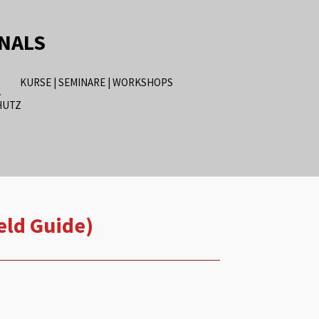
ONALS
KURSE | SEMINARE | WORKSHOPS
HUTZ
eld Guide)