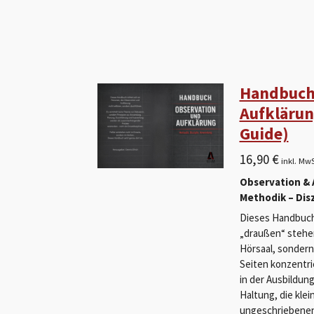
Handbuch
Aufklärun
Guide)
16,90 €
inkl. Mw
Observation & 
Methodik – Dis
Dieses Handbuch 
„draußen“ stehen
Hörsaal, sondern 
Seiten konzentrie
in der Ausbildung
Haltung, die kle
ungeschriebenen