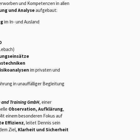
e erworben und Kompetenzen in allen
ung und Analyse
aufgebaut:
ng
im In- und Ausland
D
 Lebach)
rungseinsätze
nstechniken
isikoanalysen
im privaten und
ahrung in unauffälliger Begleitung
n and Training GmbH
, einer
nelle
Observation, Aufklärung
,
 Mit einem besonderen Fokus auf
e Effizienz
, leitet Dennis sein
dem Ziel,
Klarheit und Sicherheit