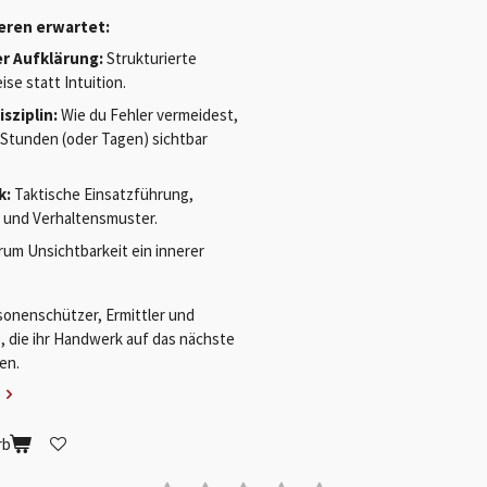
neren erwartet:
r Aufklärung:
Strukturierte
e statt Intuition.
sziplin:
Wie du Fehler vermeidest,
 Stunden (oder Tagen) sichtbar
k:
Taktische Einsatzführung,
e und Verhaltensmuster.
um Unsichtbarkeit ein innerer
sonenschützer, Ermittler und
e, die ihr Handwerk auf das nächste
en.
rb