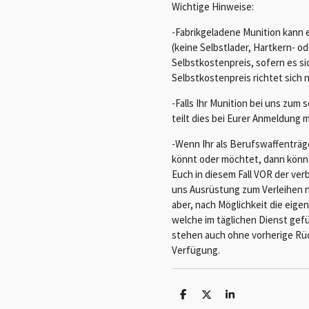
Wichtige Hinweise:
-Fabrikgeladene Munition kann
(keine Selbstlader, Hartkern- o
Selbstkostenpreis, sofern es si
Selbstkostenpreis richtet sich 
-Falls Ihr Munition bei uns zum
teilt dies bei Eurer Anmeldung mi
-Wenn Ihr als Berufswaffenträg
könnt oder möchtet, dann könnt 
Euch in diesem Fall VOR der ver
uns Ausrüstung zum Verleihen n
aber, nach Möglichkeit die eig
welche im täglichen Dienst gefü
stehen auch ohne vorherige Rü
Verfügung.
T
T
T
e
e
e