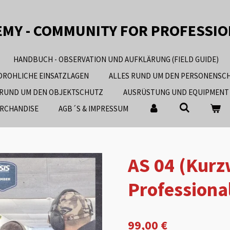
EMY - COMMUNITY FOR PROFESSI
HANDBUCH - OBSERVATION UND AUFKLÄRUNG (FIELD GUIDE)
EDROHLICHE EINSATZLAGEN
ALLES RUND UM DEN PERSONENSC
 RUND UM DEN OBJEKTSCHUTZ
AUSRÜSTUNG UND EQUIPMENT
RCHANDISE
AGB´S & IMPRESSUM
AS 04 (Kurz
Professiona
99,00 €