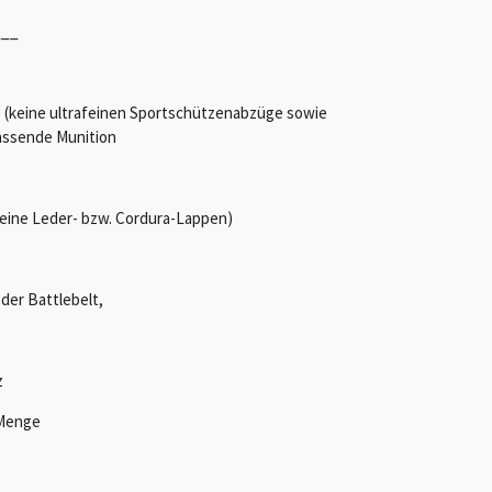
___
e (keine ultrafeinen Sportschützenabzüge sowie
assende Munition
(keine Leder- bzw. Cordura-Lappen)
oder Battlebelt,
z
 Menge