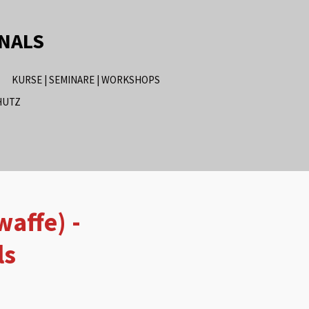
ONALS
KURSE | SEMINARE | WORKSHOPS
HUTZ
waffe) -
ls