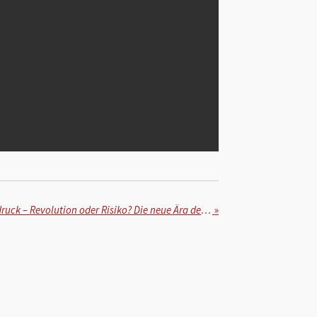
"Personenschutz auf Knopfdruck – Revolution oder Risiko? Die neue Ära der On-Demand-Sicherheitsdienste"
»